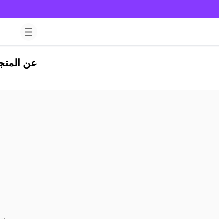
عن المتج
سي